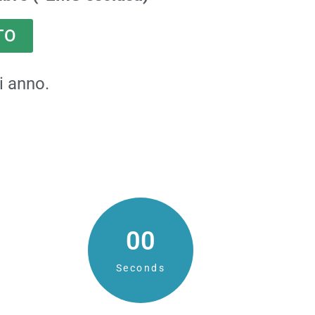
TO
i anno.
59
Seconds