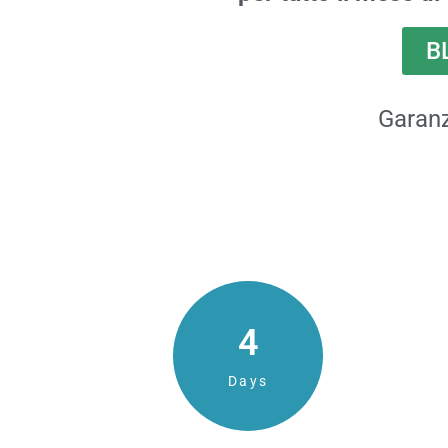
B
Garanz
4
Days