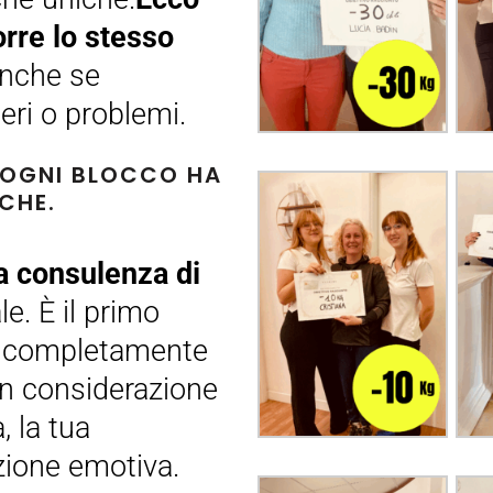
rre lo stesso
anche se
eri o problemi.
E OGNI BLOCCO HA
CHE.
a consulenza di
e. È il primo
no completamente
in considerazione
a, la tua
zione emotiva.