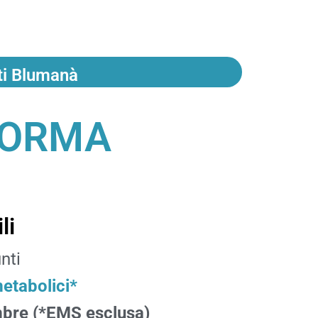
nti Blumanà
FORMA
li
nti
metabolici*
embre (*EMS esclusa)