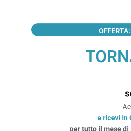
OFFERTA: S
TORN
s
Ac
e ricevi i
per tutto il mese d