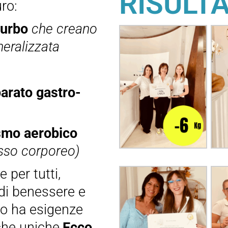
RISULTA
ro:
turbo
che creano
eralizzata
pparato gastro-
ismo aerobico
sso corporeo)
 per tutti,
 di benessere e
uo ha esigenze
che uniche.
Ecco