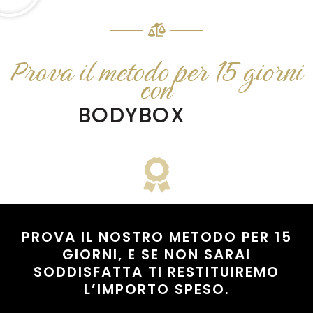
Prova il metodo per 15 giorni
con
BODYBOX
PROVA IL NOSTRO METODO PER 15
GIORNI, E SE NON SARAI
SODDISFATTA TI RESTITUIREMO
L’IMPORTO SPESO.