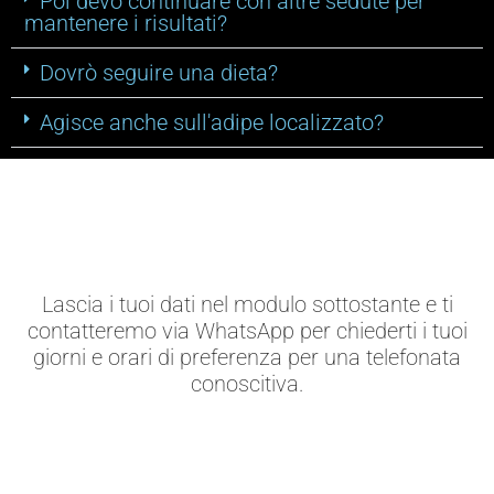
Poi devo continuare con altre sedute per
mantenere i risultati?
Dovrò seguire una dieta?
Agisce anche sull'adipe localizzato?
Lascia i tuoi dati nel modulo sottostante e ti
contatteremo via WhatsApp per chiederti i tuoi
giorni e orari di preferenza per una telefonata
conoscitiva.