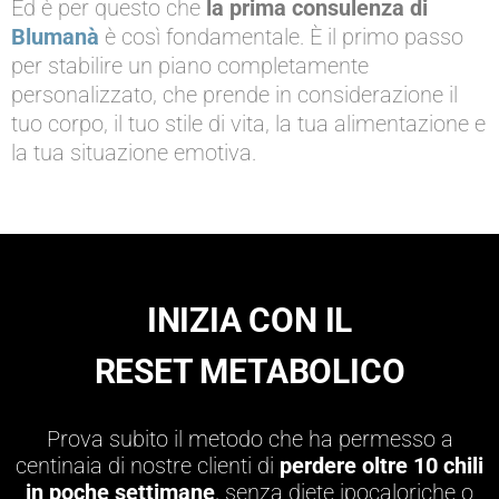
Ed è per questo che
la prima consulenza di
Blumanà
è così fondamentale. È il primo passo
per stabilire un piano completamente
personalizzato, che prende in considerazione il
tuo corpo, il tuo stile di vita, la tua alimentazione e
la tua situazione emotiva.
INIZIA CON IL
RESET METABOLICO
Prova subito il metodo che ha permesso a
centinaia di nostre clienti di
perdere oltre 10 chili
in poche settimane
, senza diete ipocaloriche o